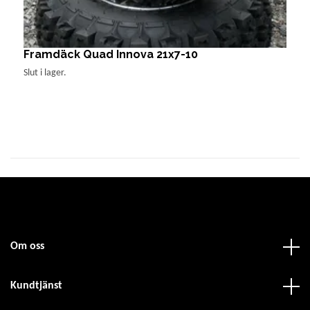
Framdäck Quad Innova 21x7-10
I
Slut i lager.
Sl
Om oss
Kundtjänst