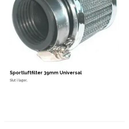
Sportluftfilter 39mm Universal
L
2
Slut i lager.