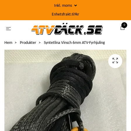
Inkl. moms
Enhetsfrakt:69kr
0
Hem
Produkter
Syntetlina Vinsch 6mm ATV-Fyrhjuling