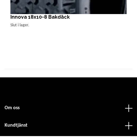
Innova 18x10-8 Bakdäck
O
1
Slut i lager.
Om oss
Kundtjänst