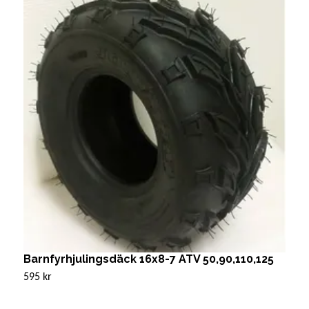
Barnfyrhjulingsdäck 16x8-7 ATV 50,90,110,125
S
595 kr
2