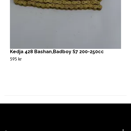
Kedja 428 Bashan,Badboy S7 200-250cc
K
595 kr
3