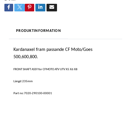
PRODUKTINFORMATION
Kardanaxel fram passande CF Moto/Goes
500,600,800.
FRONT SHAFT ASSY for CFMOTO ATV UTV X5 X6 X8
Längd:235mm
Part no:7020-290100-00001