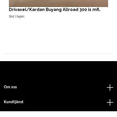
Drivaxel/Kardan Buyang Allroad 300 is mfl.
F
1
Slut i lager.
Om oss
Kundtjänst