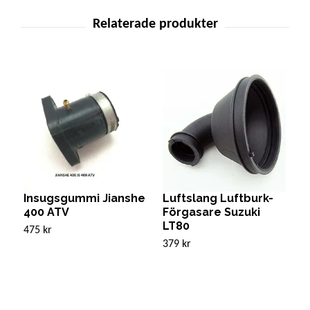
Insugsgummi Jianshe
Luftslang Luftburk-
I
400 ATV
Förgasare Suzuki
4
LT80
475 kr
Sl
379 kr