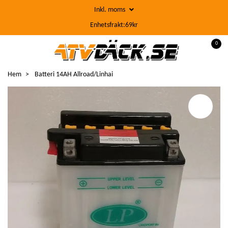
Inkl. moms
Enhetsfrakt:69kr
0
Hem
Batteri 14AH Allroad/Linhai