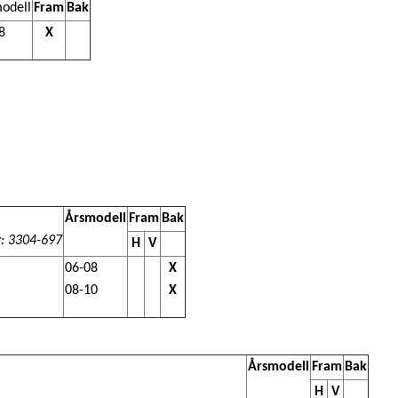
odell
Fram
Bak
8
X
Årsmodell
Fram
Bak
r: 3304-697
H
V
06-08
X
08-10
X
Årsmodell
Fram
Bak
H
V