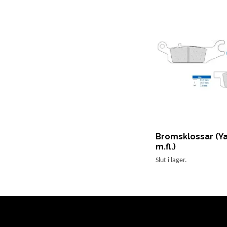
Bromsklossar (
m.fl.)
Slut i lager.