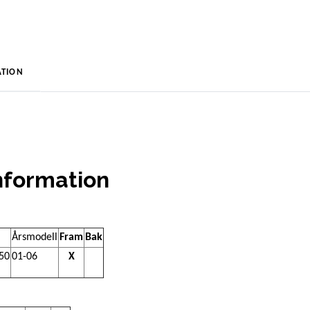
TION
nformation
Årsmodell
Fram
Bak
50
01-06
X