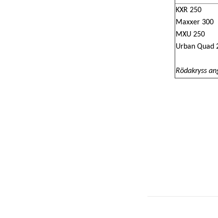
KXR 250
Maxxer 300
MXU 250
Urban Quad 2
Röda
kryss
ang