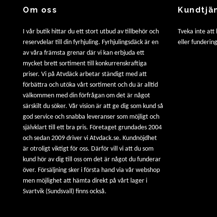
Om oss
Kundtjä
I vår butik hittar du ett stort utbud av tillbehör och
Tveka inte att
reservdelar till din fyrhjuling. Fyrhjulingsdäck är en
eller fundering
av våra främsta grenar där vi kan erbjuda ett
mycket brett sortiment till konkurrenskraftiga
priser. Vi på Atvdäck arbetar ständigt med att
förbättra och utöka vårt sortiment och du är alltid
välkommen med din förfrågan om det är något
särskilt du söker. Vår vision är att ge dig som kund så
god service och snabba leveranser som möjligt och
självklart till ett bra pris. Företaget grundades 2004
och sedan 2009 driver vi Atvdack.se. Kundnöjdhet
är otroligt viktigt för oss. Därför vill vi att du som
kund hör av dig till oss om det är något du funderar
över. Försäljning sker i första hand via vår webshop
men möjlighet att hämta direkt på vårt lager i
Svartvik (Sundsvall) finns också.