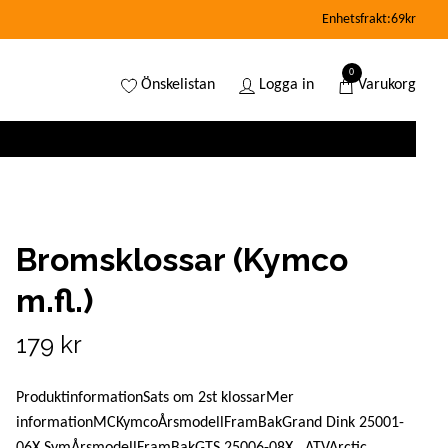
Enhetsfrakt:69kr
0
Önskelistan
Logga in
Varukorg
Bromsklossar (Kymco
m.fl.)
179 kr
ProduktinformationSats om 2st klossarMer
informationMCKymcoÅrsmodellFramBakGrand Dink 25001-
06X SymÅrsmodellFramBakGTS 25006-08X ATVArctic