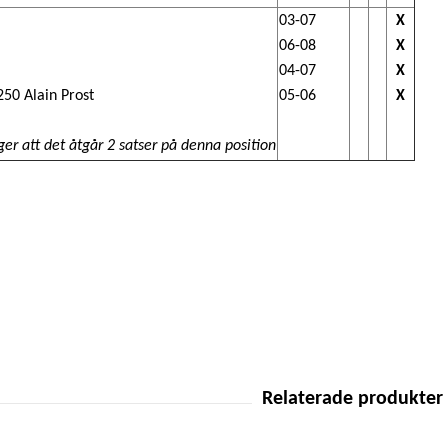
03-07
X
06-08
X
04-07
X
50 Alain Prost
05-06
X
er att det åtgår 2 satser på denna position