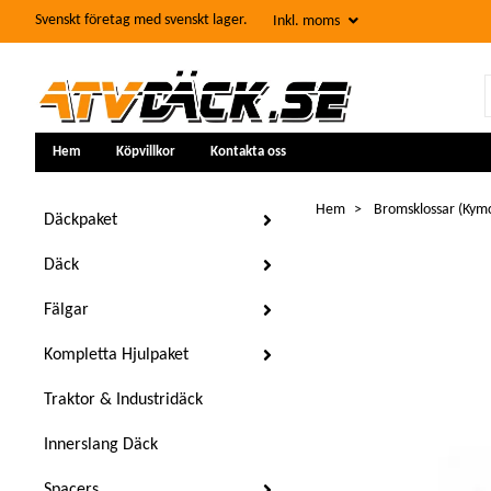
Svenskt företag med svenskt lager.
Inkl. moms
Hem
Köpvillkor
Kontakta oss
Hem
Bromsklossar (Kymc
Däckpaket
Däck
Fälgar
Kompletta Hjulpaket
Traktor & Industridäck
Innerslang Däck
Spacers