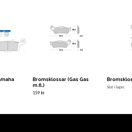
Yamaha
Bromsklossar (Gas Gas
Bromskloss
m.fl.)
Slut i lager.
159 kr