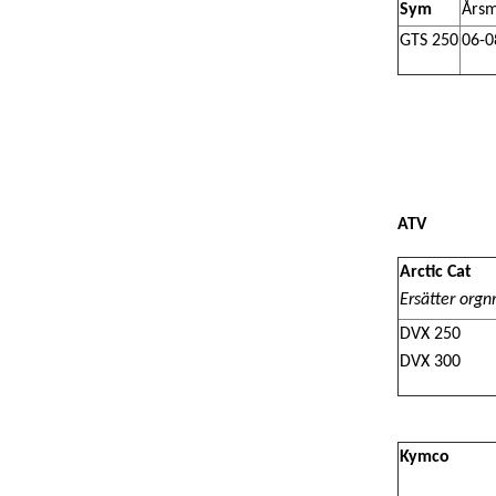
Sym
Årsm
GTS 250
06-0
ATV
Arctic Cat
Ersätter orgn
DVX 250
DVX 300
Kymco