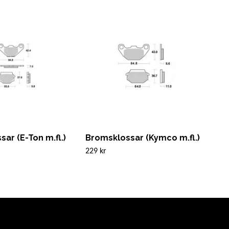
ar (E-Ton m.fl.)
Bromsklossar (Kymco m.fl.)
BR
CD-
229 kr
185 