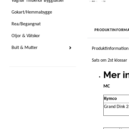
Vagnar Tillbehör Byggsatser
Gokart/Hemmabygge
Rea/Begangnat
PRODUKTINFORMA
Oljor & Vätskor
Bult & Mutter
Produktinformation
Sats om 2st klossar
Mer i
MC
Kymco
Grand Dink 2