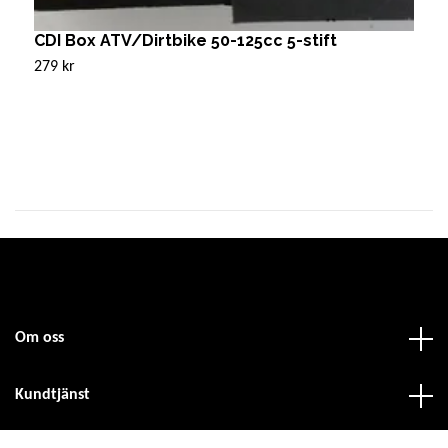
CDI Box ATV/Dirtbike 50-125cc 5-stift
C
279 kr
2
Om oss
Kundtjänst