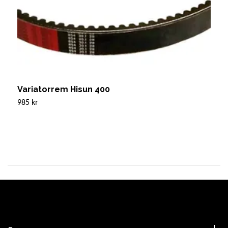
Variatorrem Hisun 400
V
985 kr
6