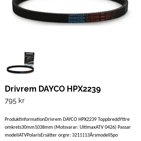
Drivrem DAYCO HPX2239
795 kr
ProduktinformationDrivrem DAYCO HPX2239 ToppbreddYttre
omkrets30mm1038mm (Motsvarar: UltimaxATV 0426) Passar
modellATVPolarisErsätter orgnr: 3211113ÅrsmodellSpo