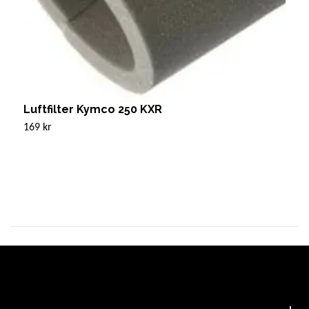
Luftfilter Kymco 250 KXR
L
169 kr
1