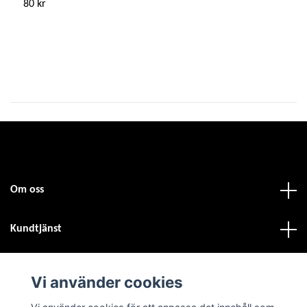
80 kr
4
Om oss
Kundtjänst
Fotmeny
Vi använder cookies