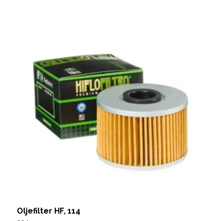
Oljefilter HF, 114
O