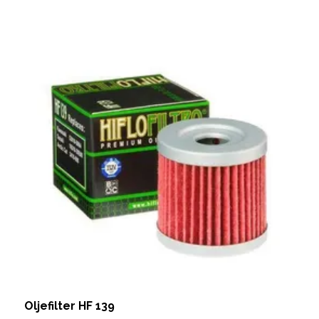
Oljefilter HF 139
O