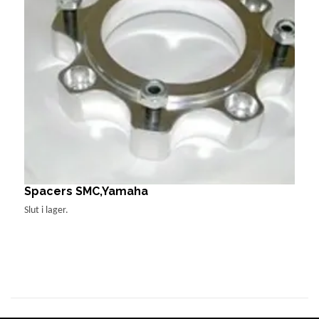
Spacers SMC,Yamaha
S
Slut i lager.
Sl