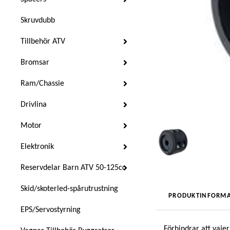
Skruvdubb
Tillbehör ATV
Bromsar
Ram/Chassie
Drivlina
Motor
Elektronik
Reservdelar Barn ATV 50-125cc
Skid/skoterled-spårutrustning
PRODUKTINFORMA
EPS/Servostyrning
Förhindrar att vaje