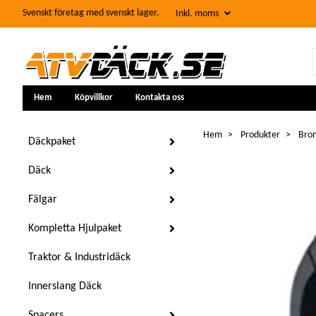
Svenskt företag med svenskt lager.
Inkl. moms
Hem
Köpvillkor
Kontakta oss
Hem
Produkter
Bron
Däckpaket
Däck
Fälgar
Kompletta Hjulpaket
Traktor & Industridäck
Innerslang Däck
Spacers