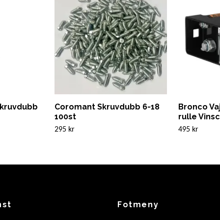
 Skruvdubb
Coromant Skruvdubb 6-18
Bronco Vaj
100st
rulle Vins
295 kr
495 kr
nst
Fotmeny