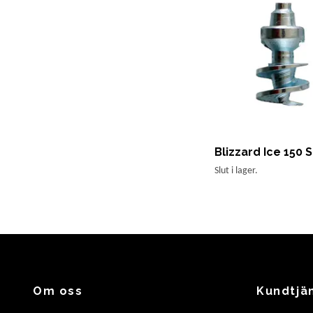
Blizzard Ice 150
Slut i lager.
Om oss
Kundtjä