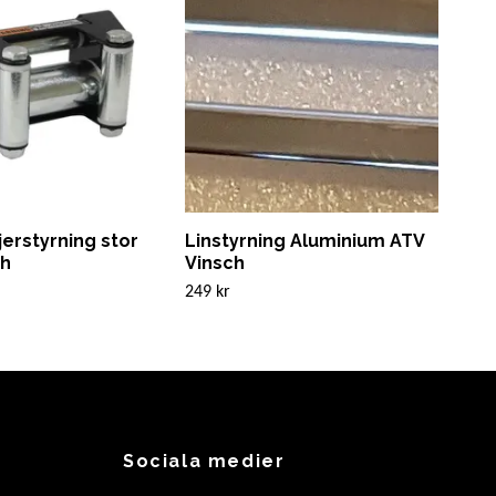
erstyrning stor
Linstyrning Aluminium ATV
Syn
ch
Vinsch
Fyr
249 kr
595 
Sociala medier