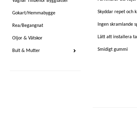
Vagnar Tillbehör Byggsatser
Skyddar repet och k
Gokart/Hemmabygge
Ingen skramlande sp
Rea/Begangnat
Lätt att installera 
Oljor & Vätskor
Smidigt gummi
Bult & Mutter