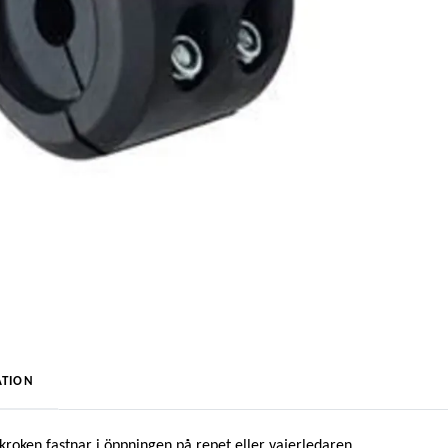
TION
rkroken fastnar i öppningen på repet eller vajerledaren