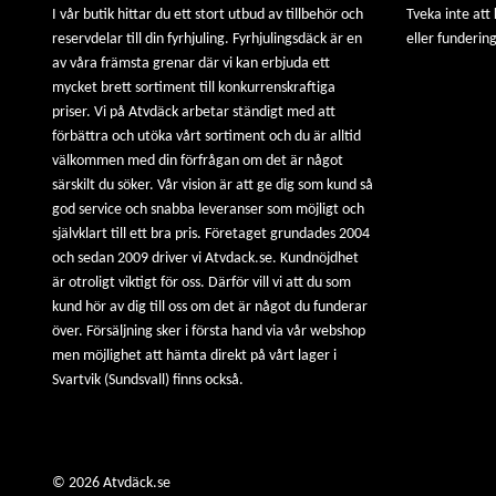
I vår butik hittar du ett stort utbud av tillbehör och
Tveka inte att
reservdelar till din fyrhjuling. Fyrhjulingsdäck är en
eller fundering
av våra främsta grenar där vi kan erbjuda ett
mycket brett sortiment till konkurrenskraftiga
priser. Vi på Atvdäck arbetar ständigt med att
förbättra och utöka vårt sortiment och du är alltid
välkommen med din förfrågan om det är något
särskilt du söker. Vår vision är att ge dig som kund så
god service och snabba leveranser som möjligt och
självklart till ett bra pris. Företaget grundades 2004
och sedan 2009 driver vi Atvdack.se. Kundnöjdhet
är otroligt viktigt för oss. Därför vill vi att du som
kund hör av dig till oss om det är något du funderar
över. Försäljning sker i första hand via vår webshop
men möjlighet att hämta direkt på vårt lager i
Svartvik (Sundsvall) finns också.
© 2026 Atvdäck.se