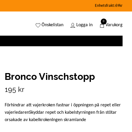
Enhetsfrakt:69kr
0
Önskelistan
Logga in
Varukorg
Bronco Vinschstopp
195 kr
Förhindrar att vajerkroken fastnar i öppningen på repet eller
vajerledarenSkyddar repet och kabelstyrningen från stötar
orsakade av kabelkrokenIngen skramlande