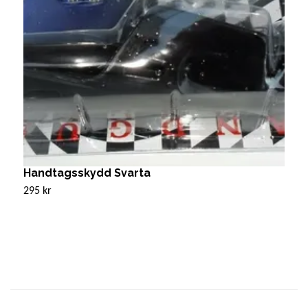
Handtagsskydd Svarta
F
295 kr
8