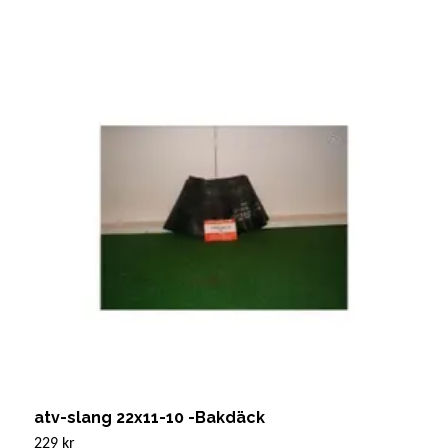
atv-slang 22x11-10 -Bakdäck
H
229 kr
Sl