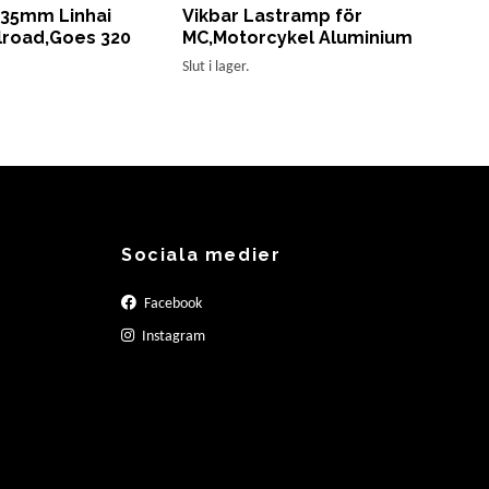
135mm Linhai
Vikbar Lastramp för
Atv
llroad,Goes 320
MC,Motorcykel Aluminium
Slut i
Slut i lager.
Sociala medier
Facebook
Instagram