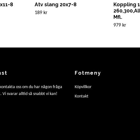
x11-8
Atv slang 20x7-8
Koppling 
260,300,A
189 kr
Mfl.
979 kr
nst
Fotmeny
 kontakta oss om du har någon fråga
Köpvillkor
. Vi svarar alltid så snabbt vi kan!
Kontakt