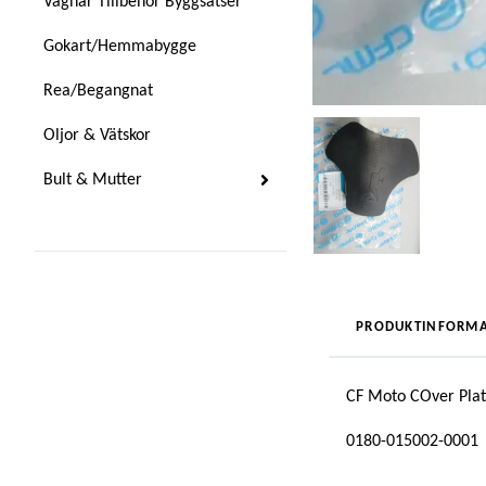
Vagnar Tillbehör Byggsatser
Gokart/Hemmabygge
Rea/Begangnat
Oljor & Vätskor
Bult & Mutter
PRODUKTINFORMA
CF Moto COver Pla
0180-015002-0001