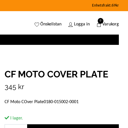
Enhetsfrakt:69kr
0
Önskelistan
Logga in
Varukorg
CF MOTO COVER PLATE
345 kr
CF Moto COver Plate0180-015002-0001
I lager.