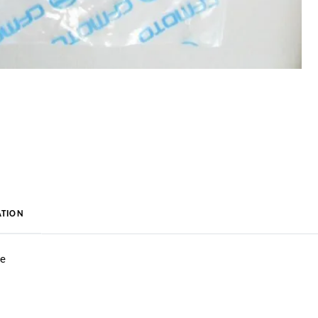
TION
te